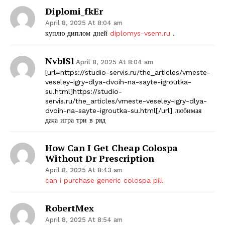
Diplomi_fkEr
April 8, 2025 At 8:04 am
куплю диплом дней
diplomys-vsem.ru
.
NvblSl
April 8, 2025 At 8:04 am
[url=https://studio-servis.ru/the_articles/vmeste-
veseley-igry-dlya-dvoih-na-sayte-igroutka-
su.html]https://studio-
servis.ru/the_articles/vmeste-veseley-igry-dlya-
dvoih-na-sayte-igroutka-su.html[/url] любимая
дача игра три в ряд
How Can I Get Cheap Colospa
Without Dr Prescription
April 8, 2025 At 8:43 am
can i purchase generic colospa pill
RobertMex
April 8, 2025 At 8:54 am