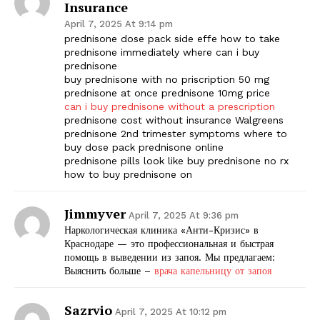
Insurance
April 7, 2025 At 9:14 pm
prednisone dose pack side effe how to take
prednisone immediately where can i buy
prednisone
buy prednisone with no priscription 50 mg
prednisone at once prednisone 10mg price
can i buy prednisone without a prescription
prednisone cost without insurance Walgreens
prednisone 2nd trimester symptoms where to
buy dose pack prednisone online
prednisone pills look like buy prednisone no rx
how to buy prednisone on
Jimmyver
April 7, 2025 At 9:36 pm
Наркологическая клиника «Анти-Кризис» в
Краснодаре — это профессиональная и быстрая
помощь в выведении из запоя. Мы предлагаем:
Выяснить больше –
врача капельницу от запоя
Sazrvio
April 7, 2025 At 10:12 pm