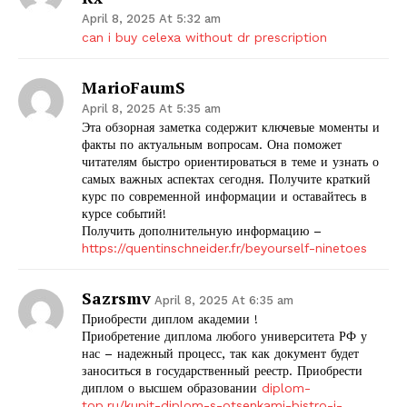
April 8, 2025 At 5:32 am
can i buy celexa without dr prescription
MarioFaumS
April 8, 2025 At 5:35 am
Эта обзорная заметка содержит ключевые моменты и
факты по актуальным вопросам. Она поможет
читателям быстро ориентироваться в теме и узнать о
самых важных аспектах сегодня. Получите краткий
курс по современной информации и оставайтесь в
курсе событий!
Получить дополнительную информацию –
https://quentinschneider.fr/beyourself-ninetoes
Sazrsmv
April 8, 2025 At 6:35 am
Приобрести диплом академии !
Приобретение диплома любого университета РФ у
нас – надежный процесс, так как документ будет
заноситься в государственный реестр. Приобрести
диплом о высшем образовании
diplom-
top.ru/kupit-diplom-s-otsenkami-bistro-i-