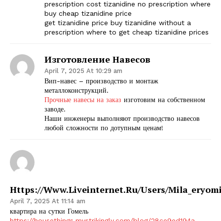
prescription cost tizanidine no prescription where
buy cheap tizanidine price
get tizanidine price buy tizanidine without a
prescription where to get cheap tizanidine prices
Изготовление Навесов
April 7, 2025 At 10:29 am
Вип-навес – производство и монтаж
металлоконструкций.
Прочные навесы на заказ
изготовим на собственном
заводе.
Наши инженеры выполняют производство навесов
любой сложности по дотупным ценам!
Https://www.liveinternet.ru/users/mila_eryom
April 7, 2025 At 11:14 am
квартира на сутки Гомель
https://housethings.mystrikingly.com/blog/28ce9ed194a