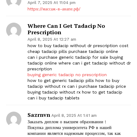
April 7, 2025 At 11:04 pm
https://массаж-в-анапе.рф/
Where Can I Get Tadacip No
Prescription
April 8, 2025 At 12:27 am
how to buy tadacip without dr prescription cost
cheap tadacip pills purchase tadacip online
can i purchase generic tadacip for sale buying
tadacip online where can i get tadacip without dr
prescription
buying generic tadacip no prescription
how to get generic tadacip pills how to buy
tadacip without rx can i purchase tadacip price
buying tadacip without rx how to get tadacip
can i buy tadacip tablets
Sazrnvn
April 8, 2025 At 1:41 am
Заказать диплом о высшем образовании !
Покупка диплома университета РФ в нашей
компании является надежным процессом, так как