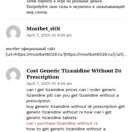
затем перейти к игре на реальные деньги.
Попробуйте свои силы и окунитесь в захватывающий
мир слотов.
Mostbet_riOi
April 7, 2025 At 9:00 am
мостбет официальный сайт
[url=https://mostbet6029.ru/]https://mostbet6029.ru/[/url] .
Cost Generic Tizanidine Without Dr
Prescription
April 7, 2025 At 9:46 am
can i get tizanidine prices can i order generic
tizanidine pill can you get tizanidine without a
prescription
buy generic tizanidine without dr prescription get
generic tizanidine without rx how can i get
generic tizanidine tablets
can i purchase tizanidine without rx
how to get generic tizanidine without a