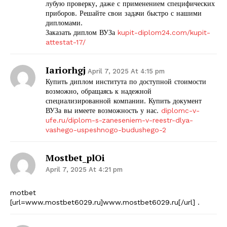
лубую проверку, даже с применением специфических
приборов. Решайте свои задачи быстро с нашими
дипломами.
Заказать диплом ВУЗа
kupit-diplom24.com/kupit-
attestat-17/
Iariorhgj
April 7, 2025 At 4:15 pm
Купить диплом института по доступной стоимости
возможно, обращаясь к надежной
специализированной компании. Купить документ
ВУЗа вы имеете возможность у нас.
diplomc-v-
ufe.ru/diplom-s-zaneseniem-v-reestr-dlya-
vashego-uspeshnogo-budushego-2
Mostbet_plOi
April 7, 2025 At 4:21 pm
motbet
[url=www.mostbet6029.ru]www.mostbet6029.ru[/url] .