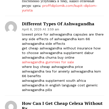
Постепенно углубляясь в тему, нашел отличный
ресурс здесь:
proffdiplomik.com/kupit-diplom-
yurista
Different Types Of Ashwagandha
April 8, 2025 At 3:59 am
lowest price for ashwagandha capsules are there
any side effects of ashwagandha ksm 66
ashwagandha side effects
get cheap ashwagandha without insurance how
to choose ashwagandha supplement dabur
ashwagandha churna buy online
ashwagandha gummies for sale
where buy cheap ashwagandha price
ashwagandha tea for anxiety ashwagandha ksm
66 benefits
ashwagandha supplement south africa
ashwagandha in english language cost generic
ashwagandha pills
How Can I Get Cheap Celexa Without
Rx