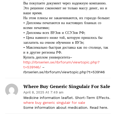
Вы покупаете документ через надежную компанию.
Это решение сэкономит не только массу денег, но и
ваше время.
На этом плюсы не заканчиваются, их гораздо больше:
• Дипломы печатаются на настоящих бланках со
всеми печатями;
• Дипломы всех ВУЗов и ССУЗов РФ;
• Цена намного ниже той, которую пришлось бы
заплатить на очном обучении в ВУЗе;
• Максимально быстрая доставка как по столице, так
и в другие регионы РФ.
Купить диплом университета–
http://rbrserien.se/rbrforum/viewtopic.php?
t=539146/
–
rbrserien.se/rbrforum/viewtopic.php?t=539146
Where Buy Generic Singulair For Sale
April 8, 2025 At 7:49 am
Medicine information leaflet. Short-Term Effects.
where buy generic singulair for sale
Some information about medication. Read here.