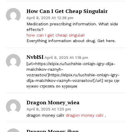
How Can I Get Cheap Singulair
April 8, 2025 At 12:38 pm
Medication prescribing information. What side
effects?
how can i get cheap singulair
Everything information about drug. Get here.
NvblSl
April 8, 2025 At 1:18 pm
[url=https://elpix.ru/luchshie-onlajn-igry-dlja-
malchikov-raznyh-
vozrastov/]https://elpix.ru/luchshie-onlajn-igry-
dlja-malchikov-raznyh-vozrastov/[/url] игра где
нужно стрелять по курицам
Dragon Money_wiea
April 8, 2025 At 1:25 pm
dragon money сайт
dragon money сайт
.
Dragon Money_jken