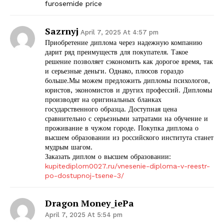
furosemide price
SUBSCRIBE NOW
Sazrnyj
April 7, 2025 At 4:57 pm
Приобретение диплома через надежную компанию
дарит ряд преимуществ для покупателя. Такое
решение позволяет сэкономить как дорогое время, так
Company
и серьезные деньги. Однако, плюсов гораздо
больше.Мы можем предложить дипломы психологов,
юристов, экономистов и других профессий. Дипломы
Start Here
производят на оригинальных бланках
Contact Us
государственного образца. Доступная цена
сравнительно с серьезными затратами на обучение и
Privacy Policy
проживание в чужом городе. Покупка диплома о
высшем образовании из российского института станет
мудрым шагом.
Заказать диплом о высшем образовании:
kupitediplom0027.ru/vnesenie-diploma-v-reestr-
po-dostupnoj-tsene-3/
Dragon Money_iePa
April 7, 2025 At 5:54 pm