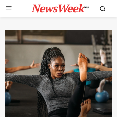
NewsWeek
PRO