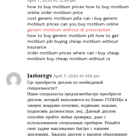
April 7, 2025 At 12:59 pm
how to buy motilium prices how to buy motilium
online order motilium price
cost generic motilium pills can i buy generic
motilium prices can you buy motilium online
generic motilium without dr prescription
how to buy generic motilium pill how to get
motilium pill buying cheap motilium without
insurance
order motilium prices where can i buy cheap
motilium buy cheap motilium without rx
Jariorzgv
April 7, 2025 At 1:05 pm
Где приобрести диплом по необходимой
специальности?
Наши специалисты предлагаютбыстро приобрести
диплом, который выполняется на бланке ГОЗНАКа и
заверен мокрыми печатями, водяными знаками,
подписями должностных лиц. Данный диплом
способен пройти любые проверки, даже с
использованием специальных приборов. Решайте
свои задачи максимально быстро с нашими
дипломами. Заказать диплом о высшем образовании!