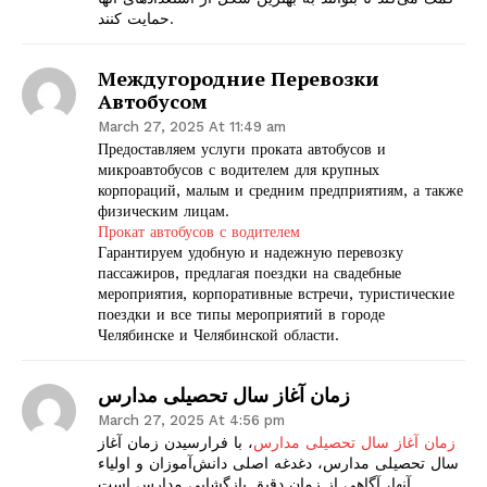
حمایت کنند.
Междугородние Перевозки
Автобусом
March 27, 2025 At 11:49 am
Предоставляем услуги проката автобусов и
микроавтобусов с водителем для крупных
корпораций, малым и средним предприятиям, а также
физическим лицам.
Прокат автобусов с водителем
Гарантируем удобную и надежную перевозку
пассажиров, предлагая поездки на свадебные
мероприятия, корпоративные встречи, туристические
поездки и все типы мероприятий в городе
Челябинске и Челябинской области.
زمان آغاز سال تحصیلی مدارس
March 27, 2025 At 4:56 pm
زمان آغاز سال تحصیلی مدارس
، با فرارسیدن زمان آغاز
سال تحصیلی مدارس، دغدغه اصلی دانش‌آموزان و اولیاء
آنها، آگاهی از زمان دقیق بازگشایی مدارس است.