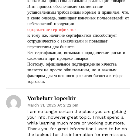
ключевым процессом легальной реализации товаров.
Этот процесс обеспечивает соответствие
установленным требованиям нормам и правилам, что,
в свою очередь, защищает конечных пользователей от
небезопасной продукции.
оформление сертификатов
К тому же, наличие сертификатов способствует
сотрудничество с заказчиками и повышает
перспективы для бизнеса.
Без сертификации, возможны юридические риски и
сложности при продаже товаров.
Поэтому, официальное подтверждение качества
является не просто обязательным, но и важным
фактором для успешного развития бизнеса в сфере
торговли.
Vorbelutr Ioperbir
March 31, 2025 At 2:22 pm
I am no longer certain the place you are getting
your info, however great topic. I must spend a
while learning much more or working out more.
Thank you for great information I used to be on
the lookout for this information for my mission.