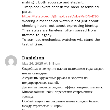
making it both accurate and elegant.
Timepiece lovers cherish the hand-assembled
parts.
https://teletype.in/@maxbezel/pbeMnDNyD3O
Wearing a mechanical watch is not just about
checking hours, but about expressing identity.
Their styles are timeless, often passed from
lifetime to legacy.
To sum up, mechanical watches will stand the
test of time.
Danielton
May 26, 2025 At 9:19 pm
Свадебные и вечерние платья нынешнего года задают
новые стандарты.
Актуальны кружевные рукава и корсеты из
полупрозрачных тканей.
Детали из люрекса создают эффект жидкого металла.
Многослойные юбки определяют современные
тренды.
Особый акцент на открытые плечи создают баланс
между строгостью и игрой.