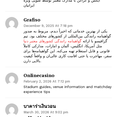
ایکس و کراکن با مدارک معتبر توسط شوپی ویژه
ایرانیان
Grafiso
December 9, 2025 At 7:18 pm
یکی از بهترین خدماتی که اخیراً دیدم، مربوط به صدور
گواهینامه رانندگی بین‌المللی از کشورهای مختلف بود. تیم
گرافیسو با ارائه
گواهینامه رانندگی کشورهای معتبر دنیا
مثل آمریکا، انگلیس، آلمان و امارات، مدارکی کاملاً
قانونی و قابل استعلام تهیه می‌کنه. این گواهینامه‌ها برای
سفر، مهاجرت یا حتی اقامت کاری عالی‌ان و واقعاً کیفیت
بالایی دارن.
SUBSCRIBE NOW
Onlinecasino
February 2, 2026 At 7:12 pm
Stadium guides, venue information and matchday
experience tips
Company
บาคาร่าเงินวอน
Start Here
March 30, 2026 At 9:02 pm
Contact Us