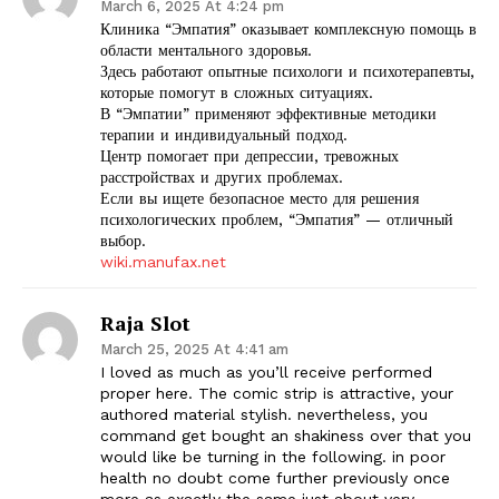
March 6, 2025 At 4:24 pm
Клиника “Эмпатия” оказывает комплексную помощь в
области ментального здоровья.
Здесь работают опытные психологи и психотерапевты,
которые помогут в сложных ситуациях.
В “Эмпатии” применяют эффективные методики
терапии и индивидуальный подход.
Центр помогает при депрессии, тревожных
расстройствах и других проблемах.
Если вы ищете безопасное место для решения
психологических проблем, “Эмпатия” — отличный
выбор.
wiki.manufax.net
Raja Slot
March 25, 2025 At 4:41 am
I loved as much as you’ll receive performed
proper here. The comic strip is attractive, your
authored material stylish. nevertheless, you
command get bought an shakiness over that you
would like be turning in the following. in poor
health no doubt come further previously once
more as exactly the same just about very