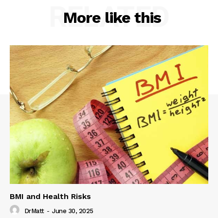
RELATED
More like this
BMI and Health Risks
DrMatt
-
June 30, 2025