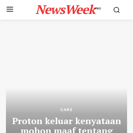
NewsWeek
PRO
CARS
Proton keluar kenyataan
mohon maaf tentang