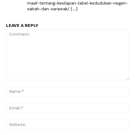
maaf-tentang-kesilapan-label-kedudukan-negeri-
sabah-dan-sarawak/ […]
LEAVE A REPLY
Comment:
Na
Ema
Web